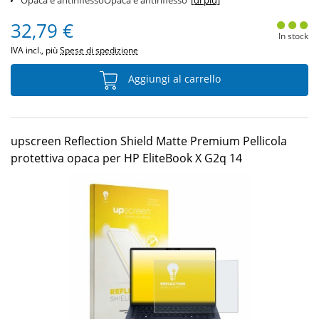
Opaca e antiriflessoOpaca e antiriflesso
[di più]
32,79 €
In stock
IVA incl., più
Spese di spedizione
Aggiungi al carrello
upscreen Reflection Shield Matte Premium Pellicola
protettiva opaca per HP EliteBook X G2q 14