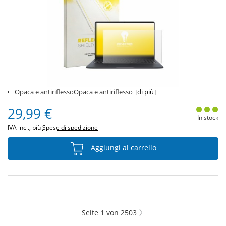
Opaca e antiriflessoOpaca e antiriflesso
[di più]
29,99 €
In stock
IVA incl., più
Spese di spedizione
Aggiungi al carrello
Seite
1
von
2503