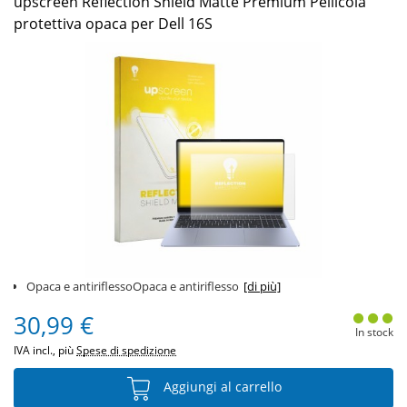
upscreen Reflection Shield Matte Premium Pellicola
protettiva opaca per Dell 16S
Opaca e antiriflessoOpaca e antiriflesso
[di più]
30,99 €
In stock
IVA incl., più
Spese di spedizione
Aggiungi al carrello