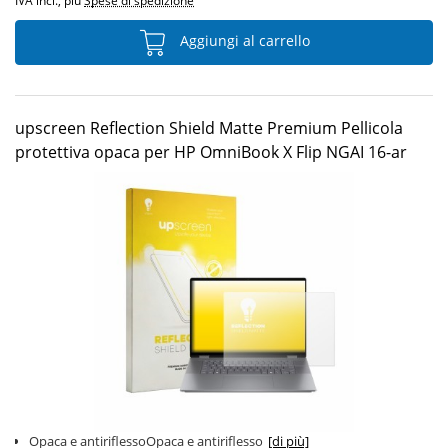
IVA incl., più
Spese di spedizione
Aggiungi al carrello
upscreen Reflection Shield Matte Premium Pellicola
protettiva opaca per HP OmniBook X Flip NGAI 16-ar
Opaca e antiriflessoOpaca e antiriflesso
[di più]