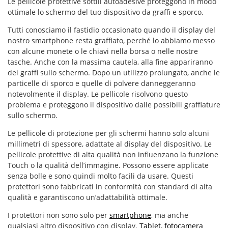
Le pellicole protettive sottili autoadesive proteggono in modo
ottimale lo schermo del tuo dispositivo da graffi e sporco.
Tutti conosciamo il fastidio occasionato quando il display del
nostro smartphone resta graffiato, perché lo abbiamo messo
con alcune monete o le chiavi nella borsa o nelle nostre
tasche. Anche con la massima cautela, alla fine appariranno
dei graffi sullo schermo. Dopo un utilizzo prolungato, anche le
particelle di sporco e quelle di polvere danneggeranno
notevolmente il display. Le pellicole risolvono questo
problema e proteggono il dispositivo dalle possibili graffiature
sullo schermo.
Le pellicole di protezione per gli schermi hanno solo alcuni
millimetri di spessore, adattate al display del dispositivo. Le
pellicole protettive di alta qualità non influenzano la funzione
Touch o la qualità dell’immagine. Possono essere applicate
senza bolle e sono quindi molto facili da usare. Questi
protettori sono fabbricati in conformità con standard di alta
qualità e garantiscono un’adattabilità ottimale.
I protettori non sono solo per
smartphone
, ma anche
qualsiasi altro dispositivo con display.
Tablet
,
fotocamera