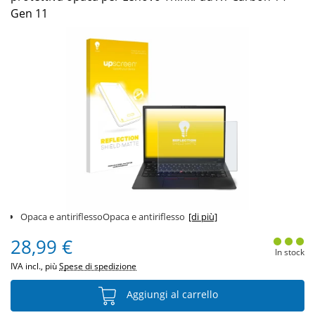
Gen 11
Opaca e antiriflessoOpaca e antiriflesso
[di più]
28,99 €
In stock
IVA incl., più
Spese di spedizione
Aggiungi al carrello