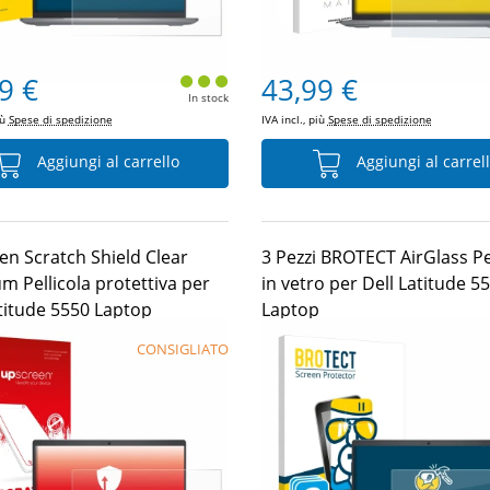
9 €
43,99 €
In stock
iù
Spese di spedizione
IVA incl., più
Spese di spedizione
Aggiungi al carrello
Aggiungi al carrel
en Scratch Shield Clear
3 Pezzi BROTECT AirGlass Pe
m Pellicola protettiva per
in vetro per Dell Latitude 5
atitude 5550 Laptop
Laptop
CONSIGLIATO