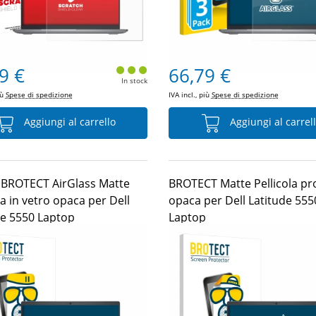
9 €
66,79 €
In stock
iù
Spese di spedizione
IVA incl., più
Spese di spedizione
Aggiungi al carrello
Aggiungi al carrel
i BROTECT AirGlass Matte
BROTECT Matte Pellicola pro
la in vetro opaca per Dell
opaca per Dell Latitude 555
de 5550 Laptop
Laptop