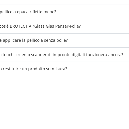
pellicola opaca riflette meno?
cos’è BROTECT AirGlass Glas Panzer-Folie?
 applicare la pellicola senza bolle?
io touchscreen o scanner di impronte digitali funzionerà ancora?
o restituire un prodotto su misura?