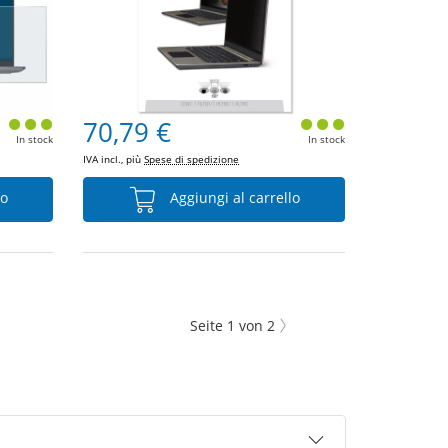
70,79 €
In stock
In stock
IVA incl., più
Spese di spedizione
lo
Aggiungi al carrello
Seite
1
von
2