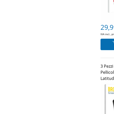
29,9
IVA incl., p
3 Pezz
Pellico
Latitu