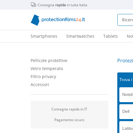
Consegna
rapida
in tutta Italia
Smartphones
Smartwatches
Tablets
No
Protez
Pellicole protettive
Vetro temperato
Filtro privacy
Trova i 
Accessori
Note
Consegna rapida in IT
Dell
Pagamento sicuro
Latit