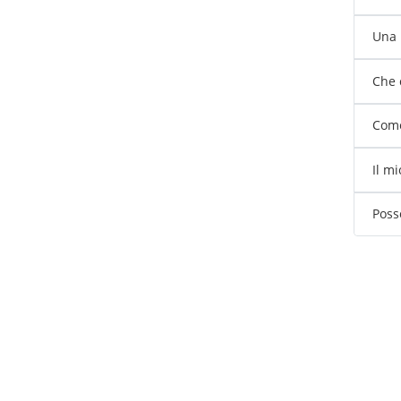
Una 
Che 
Come
Il m
Poss