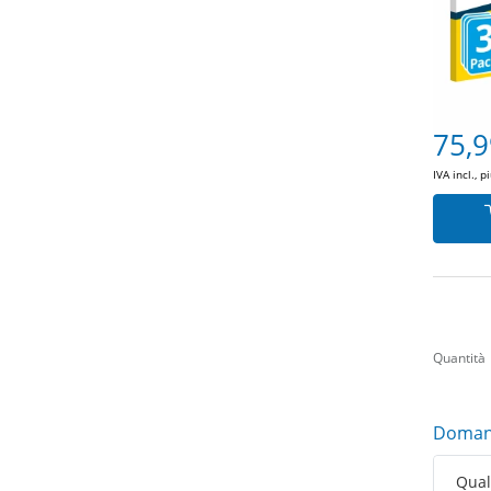
75,9
IVA incl., p
Quantità
Domand
Qual 