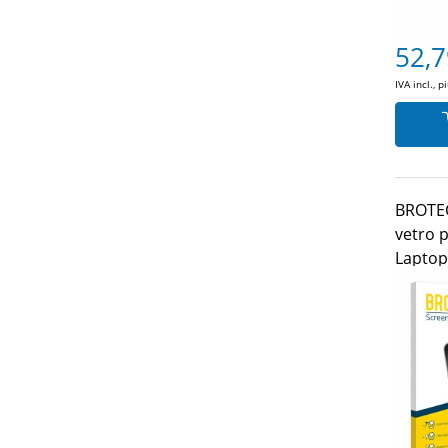
52,7
IVA incl., p
BROTECT
vetro p
Laptop