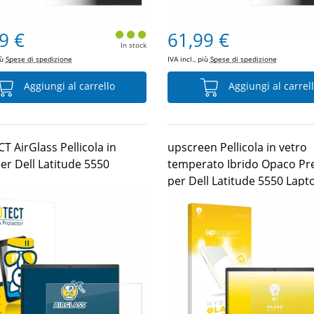
9 €
61,99 €
In stock
iù
Spese di spedizione
IVA incl., più
Spese di spedizione
Aggiungi al carrello
Aggiungi al carrel
 AirGlass Pellicola in
upscreen Pellicola in vetro
er Dell Latitude 5550
temperato Ibrido Opaco P
per Dell Latitude 5550 Lapt