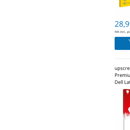
28,9
IVA incl., p
upscre
Premiu
Dell L