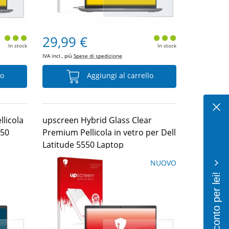
29,99 €
In stock
In stock
IVA incl., più
Spese di spedizione
lo
Aggiungi al carrello
llicola
upscreen Hybrid Glass Clear
550
Premium Pellicola in vetro per Dell
Latitude 5550 Laptop
NUOVO
10% di sconto per lei!