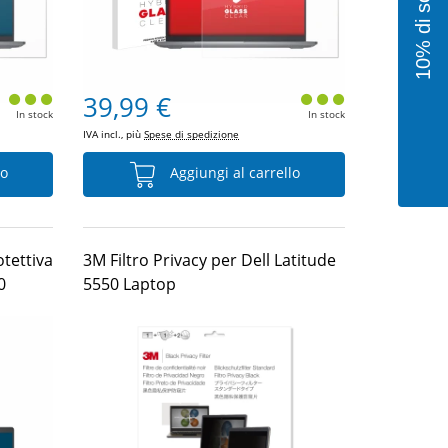
39,99 €
In stock
In stock
IVA incl., più
Spese di spedizione
lo
Aggiungi al carrello
tettiva
3M Filtro Privacy per Dell Latitude
0
5550 Laptop