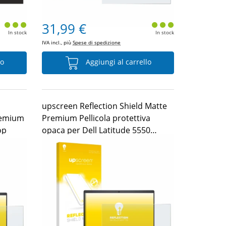
31,99 €
In stock
In stock
IVA incl., più
Spese di spedizione
lo
Aggiungi al carrello
upscreen Reflection Shield Matte
remium
Premium Pellicola protettiva
op
opaca per Dell Latitude 5550
Laptop