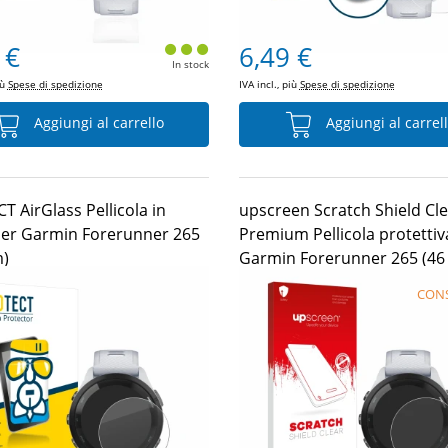
 €
6,49 €
In stock
iù
Spese di spedizione
IVA incl., più
Spese di spedizione
Aggiungi al carrello
Aggiungi al carrel
 AirGlass Pellicola in
upscreen Scratch Shield Cl
per Garmin Forerunner 265
Premium Pellicola protettiv
)
Garmin Forerunner 265 (4
CONS