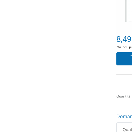
8,49
IVA incl., p
Quantità
Domand
Qual 