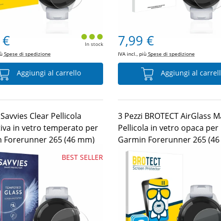
 €
7,99 €
In stock
iù
Spese di spedizione
IVA incl., più
Spese di spedizione
Aggiungi al carrello
Aggiungi al carrel
 Savvies Clear Pellicola
3 Pezzi BROTECT AirGlass M
tiva in vetro temperato per
Pellicola in vetro opaca per
 Forerunner 265 (46 mm)
Garmin Forerunner 265 (4
BEST SELLER