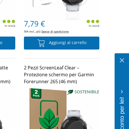
7,79 €
In stock
In stock
IVA incl., più
Spese di spedizione
lo
Aggiungi al carrello
atte
2 Pezzi ScreenLeaf Clear –
Protezione schermo per Garmin
6 mm)
Forerunner 265 (46 mm)
SOSTENIBILE
10% di sconto per lei!