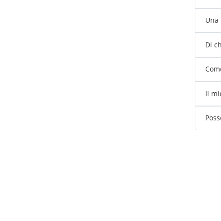
Una 
Di ch
Come
Il m
Poss