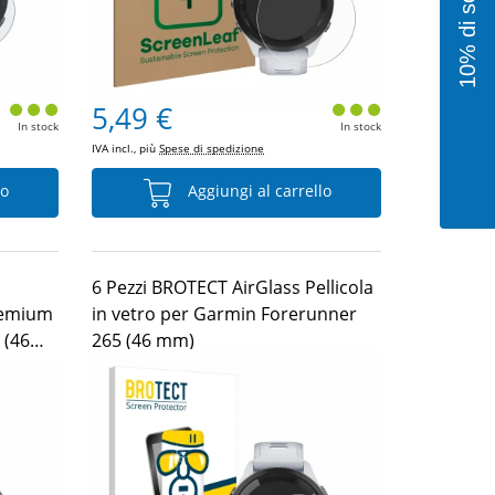
5,49 €
In stock
In stock
IVA incl., più
Spese di spedizione
lo
Aggiungi al carrello
6 Pezzi BROTECT AirGlass Pellicola
remium
in vetro per Garmin Forerunner
 (46
265 (46 mm)