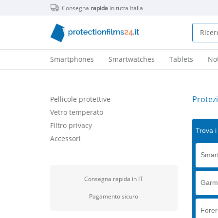
Consegna
rapida
in tutta Italia
Smartphones
Smartwatches
Tablets
No
Protez
Pellicole protettive
Vetro temperato
Filtro privacy
Trova i 
Accessori
Smart
Consegna rapida in IT
Garm
Pagamento sicuro
Forer