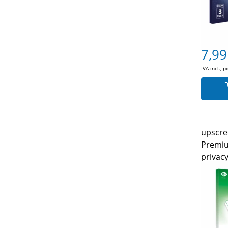
7,99
IVA incl., p
upscre
Premiu
privac
265 (4