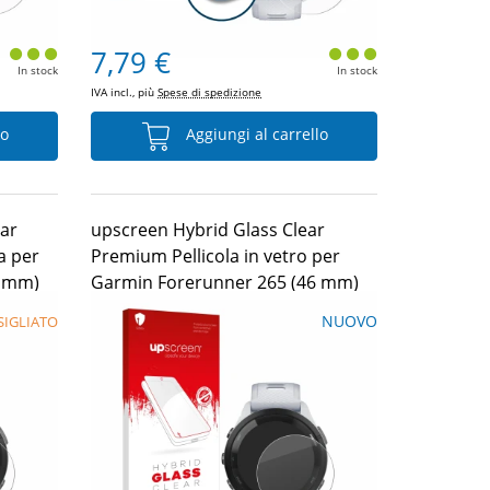
7,79 €
In stock
In stock
IVA incl., più
Spese di spedizione
lo
Aggiungi al carrello
ear
upscreen Hybrid Glass Clear
a per
Premium Pellicola in vetro per
6 mm)
Garmin Forerunner 265 (46 mm)
NUOVO
IGLIATO