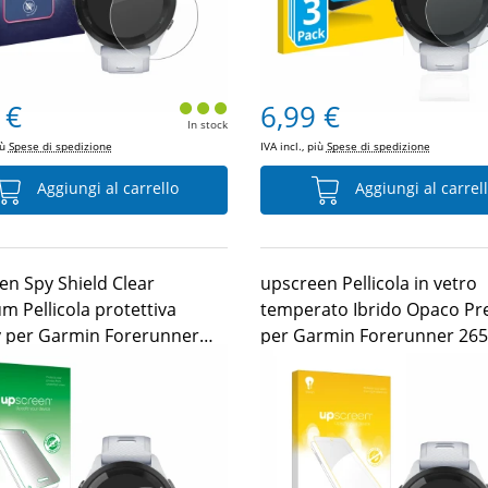
 €
6,99 €
In stock
iù
Spese di spedizione
IVA incl., più
Spese di spedizione
Aggiungi al carrello
Aggiungi al carrel
en Spy Shield Clear
upscreen Pellicola in vetro
m Pellicola protettiva
temperato Ibrido Opaco P
y per Garmin Forerunner
per Garmin Forerunner 265
6 mm)
mm)