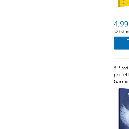
4,99
IVA incl., p
3 Pezzi
protet
Garmin