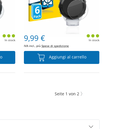
9,99 €
In stock
In stock
IVA incl., più
Spese di spedizione
lo
Aggiungi al carrello
Seite
1
von
2