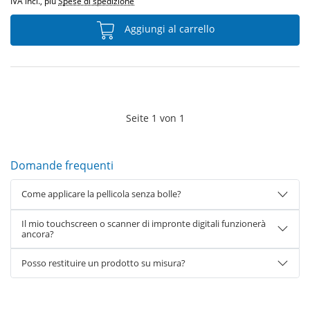
IVA incl., più
Spese di spedizione
Aggiungi al carrello
Seite
1
von
1
Domande frequenti
Come applicare la pellicola senza bolle?
Il mio touchscreen o scanner di impronte digitali funzionerà
ancora?
Posso restituire un prodotto su misura?