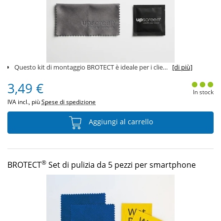
Questo kit di montaggio BROTECT è ideale per i clienti che usano i nostri protettori display
[di più]
3,49 €
In stock
IVA incl., più
Spese di spedizione
Aggiungi al carrello
®
BROTECT
Set di pulizia da 5 pezzi per smartphone