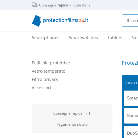
Consegna
rapida
in tutta Italia
Smartphones
Smartwatches
Tablets
No
Protez
Pellicole protettive
Vetro temperato
Filtro privacy
Trova i 
Accessori
Smart
Consegna rapida in IT
Sams
Pagamento sicuro
DuoS