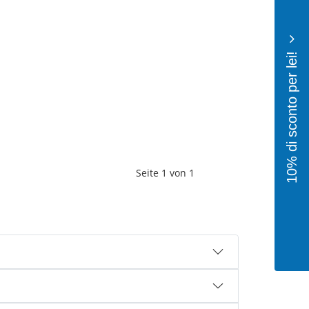
10% di sconto per lei!
Seite
1
von
1