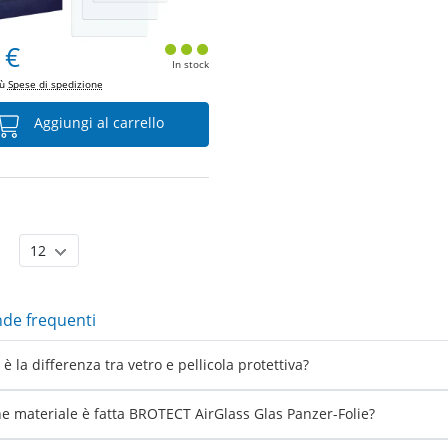
 €
In stock
iù
Spese di spedizione
Aggiungi al carrello
e frequenti
è la differenza tra vetro e pellicola protettiva?
he materiale è fatta BROTECT AirGlass Glas Panzer-Folie?