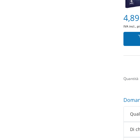
4,89
IVA incl., p
Quantità
Domand
Qual 
Di c