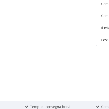
Come
Come
Il m
Poss
Tempi di consegna brevi
Cons