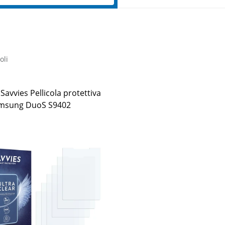
oli
 Savvies Pellicola protettiva
msung DuoS S9402