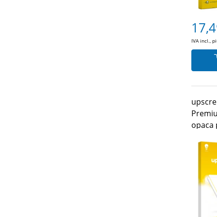
17,4
IVA incl., p
upscre
Premiu
opaca 
Gen.)