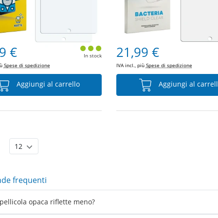
9 €
21,99 €
In stock
iù
Spese di spedizione
IVA incl., più
Spese di spedizione
Aggiungi al carrello
Aggiungi al carrel
e frequenti
pellicola opaca riflette meno?