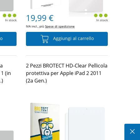
19,99 €
In stock
In stock
IVA incl., più
Spese di spedizione
lo
Aggiungi al carrello
la
2 Pezzi BROTECT HD-Clear Pellicola
1 (in
protettiva per Apple iPad 2 2011
.)
(2a Gen.)