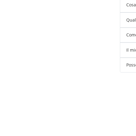
Cosa
Qual 
Come
Il m
Poss