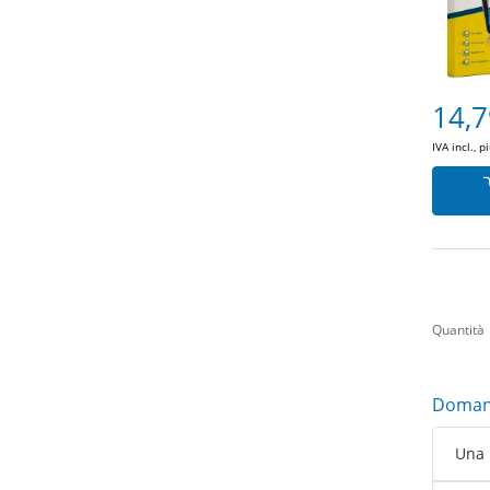
14,7
IVA incl., p
Quantità
Domand
Una 