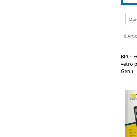
Mar
8 Artic
BROTECT
vetro p
Gen.)