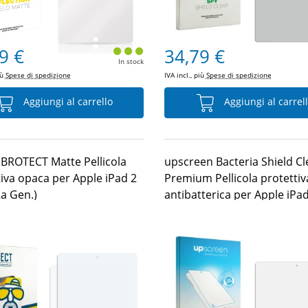
9 €
34,79 €
In stock
iù
Spese di spedizione
IVA incl., più
Spese di spedizione
Aggiungi al carrello
Aggiungi al carrel
i BROTECT Matte Pellicola
upscreen Bacteria Shield Cl
tiva opaca per Apple iPad 2
Premium Pellicola protettiv
2a Gen.)
antibatterica per Apple iPa
2011 (2a Gen.)