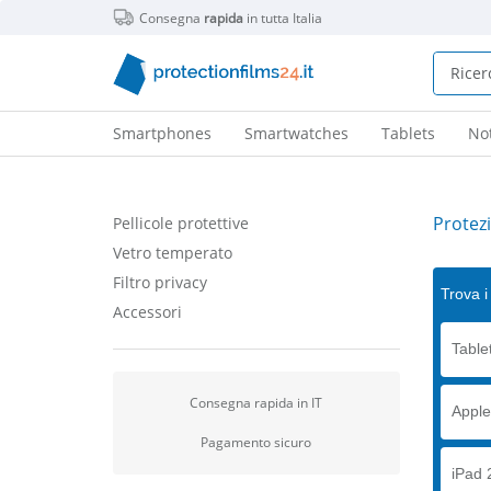
Consegna
rapida
in tutta Italia
Smartphones
Smartwatches
Tablets
No
Protez
Pellicole protettive
Vetro temperato
Filtro privacy
Trova i 
Accessori
Table
Consegna rapida in IT
Apple
Pagamento sicuro
iPad 