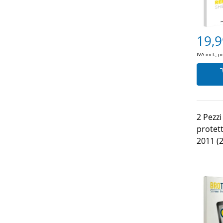
19,9
IVA incl., p
2 Pezz
protet
2011 (