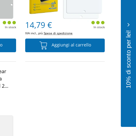
14,79 €
In stock
In stock
10% di sconto per lei!
IVA incl., più
Spese di spedizione
lo
Aggiungi al carrello
ear
a
d 2