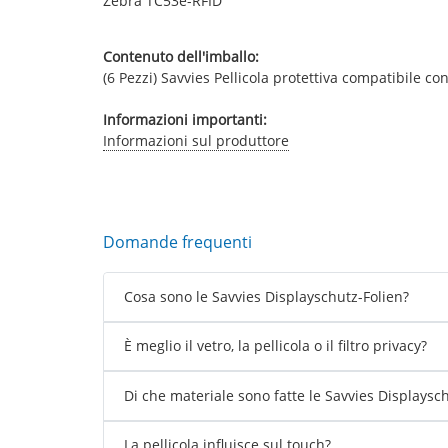
Zebra TC53e-RFID
Contenuto dell'imballo:
(6 Pezzi) Savvies Pellicola protettiva compatibile co
Informazioni importanti:
Informazioni sul produttore
Domande frequenti
Cosa sono le Savvies Displayschutz-Folien?
È meglio il vetro, la pellicola o il filtro privacy?
Di che materiale sono fatte le Savvies Displaysc
La pellicola influisce sul touch?