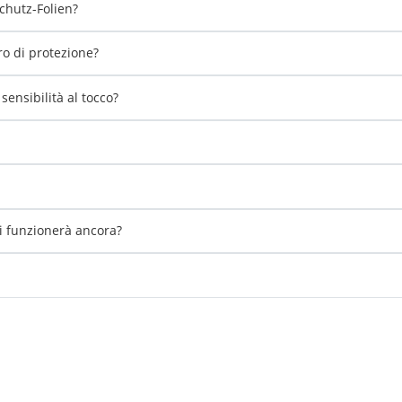
chutz-Folien?
tro di protezione?
ensibilità al tocco?
li funzionerà ancora?