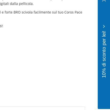
tali dalla pellicola.
ol e forte BRO scivola facilmente sul tuo Coros Pace
i!
10% di sconto per lei!