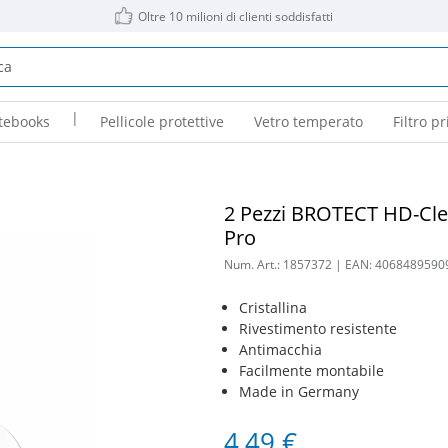
Oltre 10 milioni di clienti soddisfatti
|
tebooks
Pellicole protettive
Vetro temperato
Filtro pr
2 Pezzi BROTECT HD-Clea
Pro
Num. Art.:
1857372
| EAN:
4068489590
Cristallina
Rivestimento resistente
Antimacchia
Facilmente montabile
Made in Germany
4,49 €