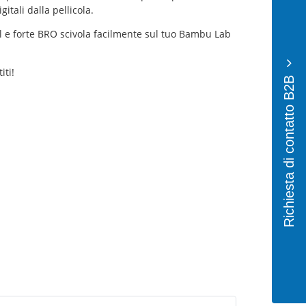
tali dalla pellicola.
ool e forte BRO scivola facilmente sul tuo Bambu Lab
iti!
Richiesta di contatto B2B