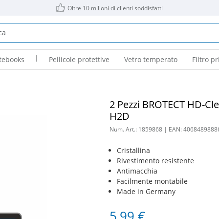
Oltre 10 milioni di clienti soddisfatti
|
tebooks
Pellicole protettive
Vetro temperato
Filtro pr
2 Pezzi BROTECT HD-Clea
H2D
Num. Art.:
1859868
| EAN:
4068489888
Cristallina
Rivestimento resistente
Antimacchia
Facilmente montabile
Made in Germany
5,99 €