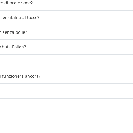
tro di protezione?
ensibilità al tocco?
 senza bolle?
chutz-Folien?
li funzionerà ancora?