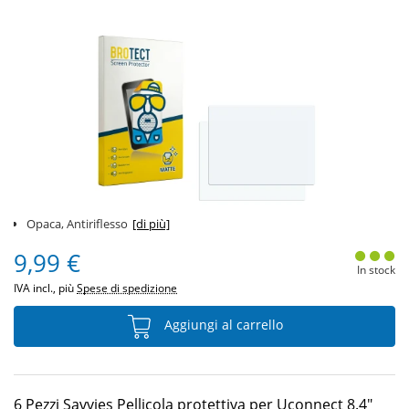
Opaca, Antiriflesso
[di più]
9,99 €
In stock
IVA incl., più
Spese di spedizione
Aggiungi al carrello
6 Pezzi Savvies Pellicola protettiva per Uconnect 8.4"