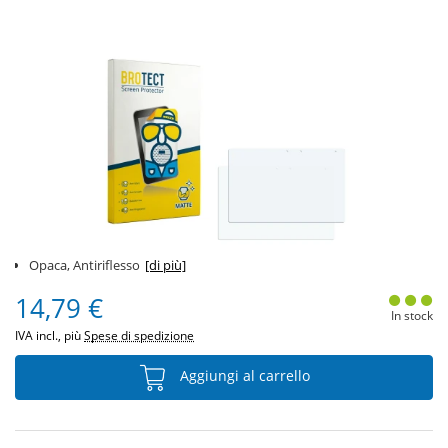
Opaca, Antiriflesso
[di più]
14,79 €
In stock
IVA incl., più
Spese di spedizione
Aggiungi al carrello