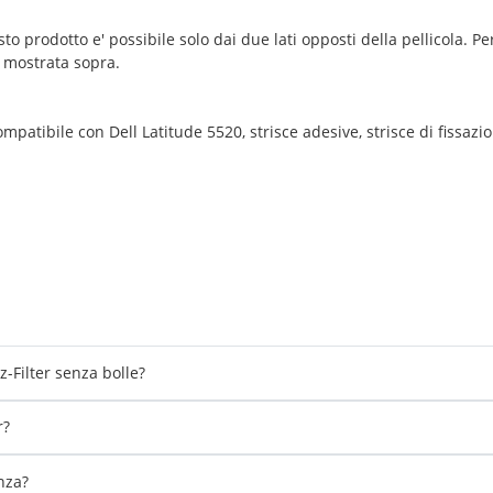
sto prodotto e' possibile solo dai due lati opposti della pellicola. Per
o mostrata sopra.
patibile con Dell Latitude 5520, strisce adesive, strisce di fissazion
-Filter senza bolle?
r?
enza?