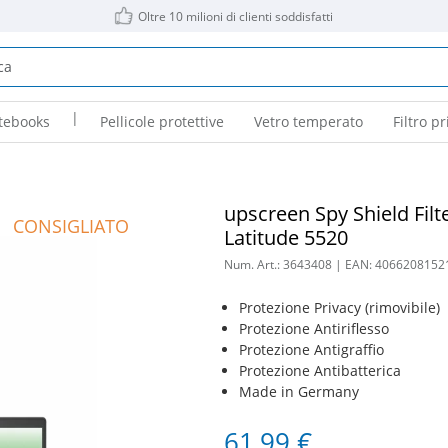
Oltre 10 milioni di clienti soddisfatti
|
tebooks
Pellicole protettive
Vetro temperato
Filtro pr
upscreen Spy Shield Filt
CONSIGLIATO
Latitude 5520
Num. Art.:
3643408
| EAN:
4066208152
Protezione Privacy (rimovibile)
Protezione Antiriflesso
Protezione Antigraffio
Protezione Antibatterica
Made in Germany
61,99 €