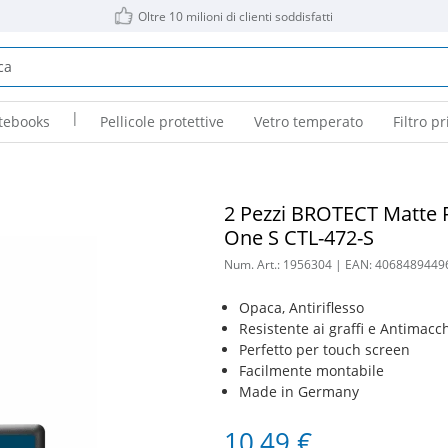
Oltre 10 milioni di clienti soddisfatti
|
tebooks
Pellicole protettive
Vetro temperato
Filtro pr
2 Pezzi BROTECT Matte P
One S CTL-472-S
Num. Art.:
1956304
| EAN:
4068489449
Opaca, Antiriflesso
Resistente ai graffi e Antimacc
Perfetto per touch screen
Facilmente montabile
Made in Germany
10,49 €