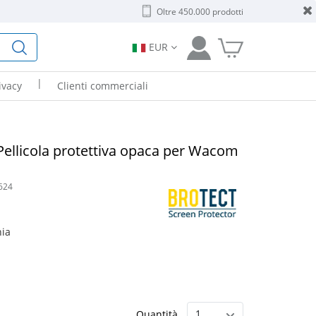
Oltre 450.000 prodotti
EUR
|
ivacy
Clienti commerciali
ellicola protettiva opaca per Wacom
624
hia
Quantità