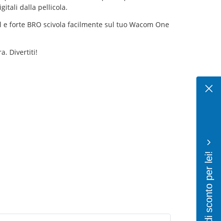
tali dalla pellicola.
ool e forte BRO scivola facilmente sul tuo Wacom One
. Divertiti!
10% di sconto per lei!