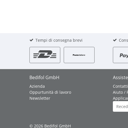
Tempi di consegna brevi
Cons
Bedifol GmbH
Assist
Azienda
Contatti
Oppurtunità di lavoro
Aiuto /
Newsletter
Applicar
Reced
© 2026 Bedifol GmbH