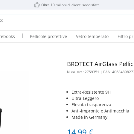
Oltre 10 milioni di clienti soddisfatti
|
tebooks
Pellicole protettive
Vetro temperato
Filtro pr
BROTECT AirGlass Pellic
Num. Art.:
2759351
| EAN:
4068489827
Extra-Resistente 9H
Ultra-Leggero
Elevata trasparenza
Anti-impronte e Antimacchia
Made in Germany
14,99 €