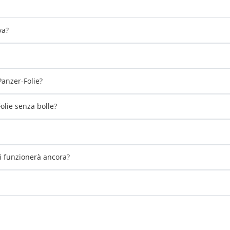
va?
Panzer-Folie?
lie senza bolle?
li funzionerà ancora?