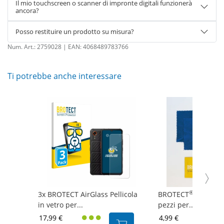
Il mio touchscreen o scanner di impronte digitali funzionerà
ancora?
Posso restituire un prodotto su misura?
Num. Art.:
2759028
| EAN:
4068489783766
Ti potrebbe anche interessare
®
3x BROTECT AirGlass Pellicola
BROTECT
Set di pu
in vetro per...
pezzi per...
17,99 €
4,99 €