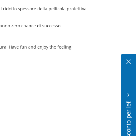
 ridotto spessore della pellicola protettiva
 hanno zero chance di successo.
cura. Have fun and enjoy the feeling!
10% di sconto per lei!