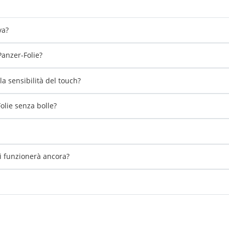
va?
Panzer-Folie?
a sensibilità del touch?
lie senza bolle?
li funzionerà ancora?