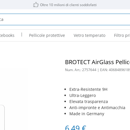
Oltre 10 milioni di clienti soddisfatti
|
tebooks
Pellicole protettive
Vetro temperato
Filtro pr
BROTECT AirGlass Pellic
Num. Art.:
2757644
| EAN:
4068489618
Extra-Resistente 9H
Ultra-Leggero
Elevata trasparenza
Anti-impronte e Antimacchia
Made in Germany
6,49 €