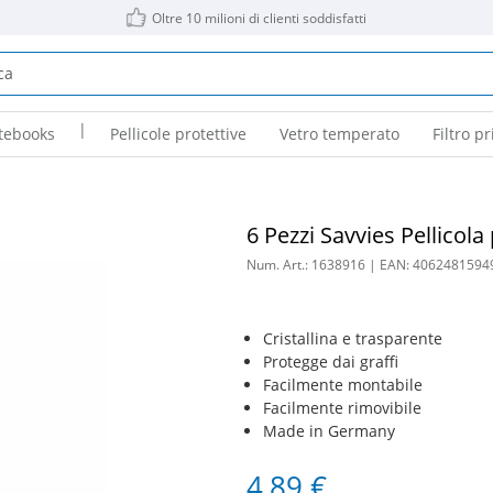
Oltre 10 milioni di clienti soddisfatti
|
tebooks
Pellicole protettive
Vetro temperato
Filtro pr
6 Pezzi Savvies Pellicola
Num. Art.:
1638916
| EAN:
4062481594
Cristallina e trasparente
Protegge dai graffi
Facilmente montabile
Facilmente rimovibile
Made in Germany
4,89 €