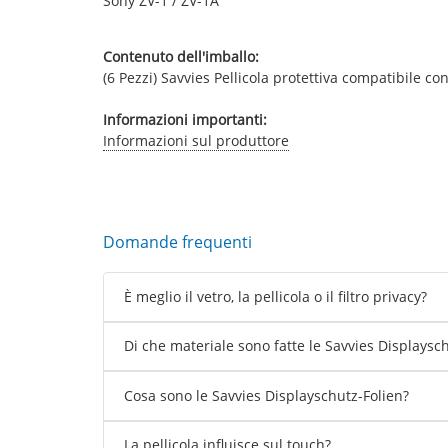
Sony ZV-1 / ZV-1A
Contenuto dell'imballo:
(6 Pezzi) Savvies Pellicola protettiva compatibile con
Informazioni importanti:
Informazioni sul produttore
Domande frequenti
È meglio il vetro, la pellicola o il filtro privacy?
Di che materiale sono fatte le Savvies Displaysc
Cosa sono le Savvies Displayschutz-Folien?
La pellicola influisce sul touch?