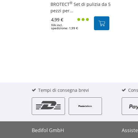
®
BROTECT
Set di pulizia da 5
pezzi per...
4,99 €
IVA incl.
spedizione: 1,99 €
Tempi di consegna brevi
Cons
Bedifol GmbH
Assist