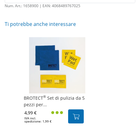
Num. Art.:
1658900
| EAN:
4068489767025
Ti potrebbe anche interessare
®
BROTECT
Set di pulizia da 5
pezzi per...
4,99 €
IVA incl.
spedizione: 1,99 €