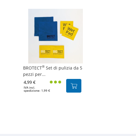
®
BROTECT
Set di pulizia da 5
pezzi per...
4,99 €
IVA incl.
spedizione: 1,99 €