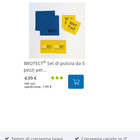
®
BROTECT
Set di pulizia da 5
pezzi per...
4,99 €
IVA incl.
spedizione: 1,99 €
Tempi di consegna brevi
Consegna rapida in IT