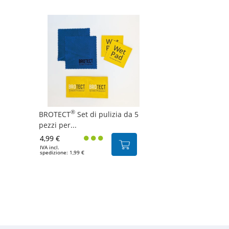
®
BROTECT
Set di pulizia da 5
pezzi per...
4,99 €
IVA incl.
spedizione: 1,99 €